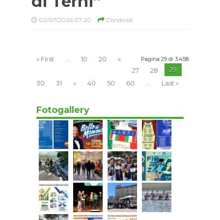
di Terni”
02/07/2026 07:20
Condividi
« First
...
10
20
«
Pagina 29 di 3.458
29
27
28
30
31
»
40
50
60
...
Last »
Fotogallery