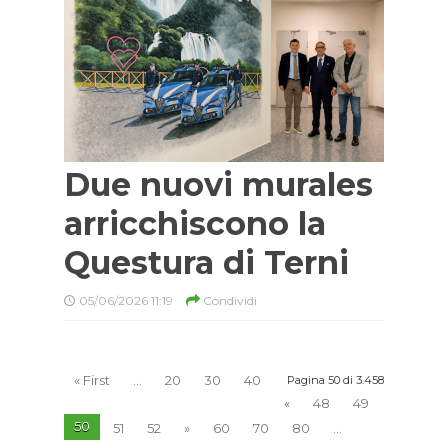
Due nuovi murales
arricchiscono la
Questura di Terni
05/06/2026 11:19
Condividi
« First
...
20
30
40
Pagina 50 di 3.458
«
48
49
50
51
52
»
60
70
80
...