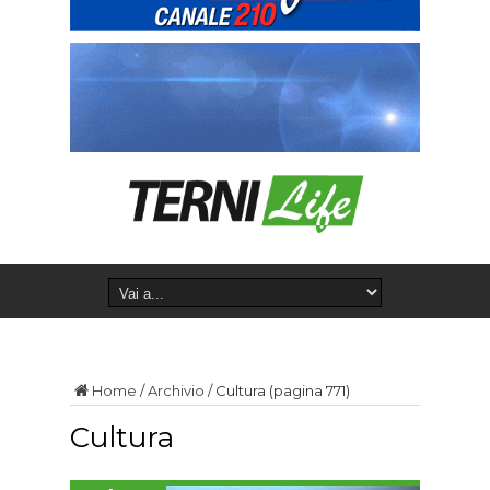
Home
/
Archivio
/
Cultura
(pagina 771)
Cultura