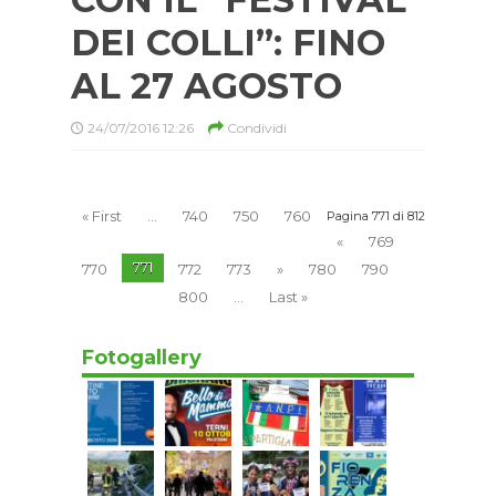
DEI COLLI”: FINO
AL 27 AGOSTO
24/07/2016 12:26
Condividi
« First
...
740
750
760
Pagina 771 di 812
«
769
771
770
772
773
»
780
790
800
...
Last »
Fotogallery