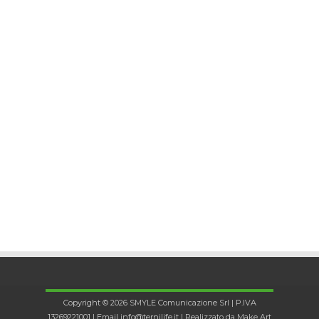
Copyright © 2026 SMYLE Comunicazione Srl | P.IVA
13269221001 | Email
info@ternilife.it
| Realizzato da
Make Art