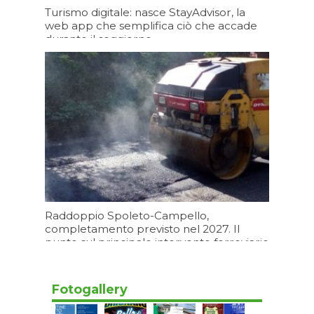
Turismo digitale: nasce StayAdvisor, la
web app che semplifica ciò che accade
durante il soggiorno
09/08/2026 19:19
Raddoppio Spoleto-Campello,
completamento previsto nel 2027. Il
punto sul principale intervento ferroviario
degli ultimi decenni, un’opera da 165
milioni di euro
Fotogallery
09/08/2026 17:12