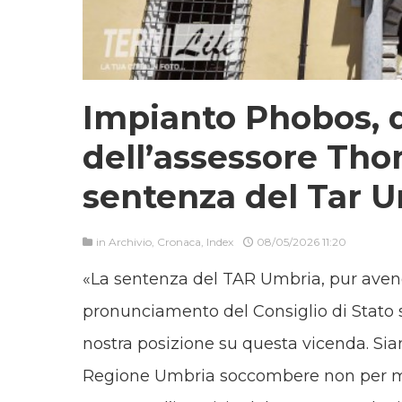
Impianto Phobos, 
dell’assessore Th
sentenza del Tar 
in
Archivio
,
Cronaca
,
Index
08/05/2026 11:20
«La sentenza del TAR Umbria, pur avend
pronunciamento del Consiglio di Stato s
nostra posizione su questa vicenda. Sia
Regione Umbria soccombere non per m