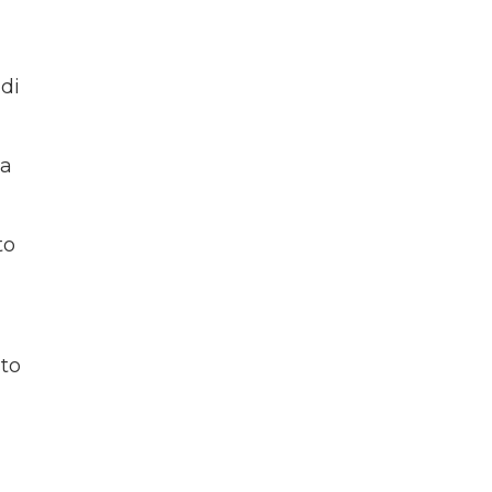
di
ia
to
sto