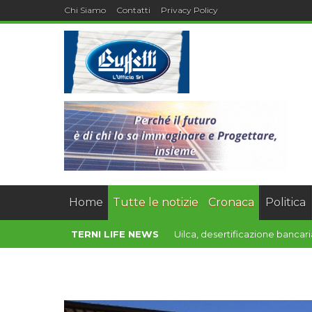
Chi Siamo
Contatti
Privacy Policy
Home
Tutte le notizie
Cronaca
Politica
TERNI LIFE NEWS
Serie D