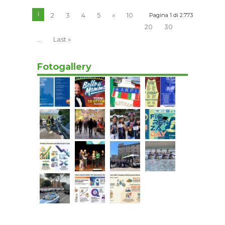
1
2
3
4
5
»
10
Pagina 1 di 2.773
20
30
...
Last »
Fotogallery