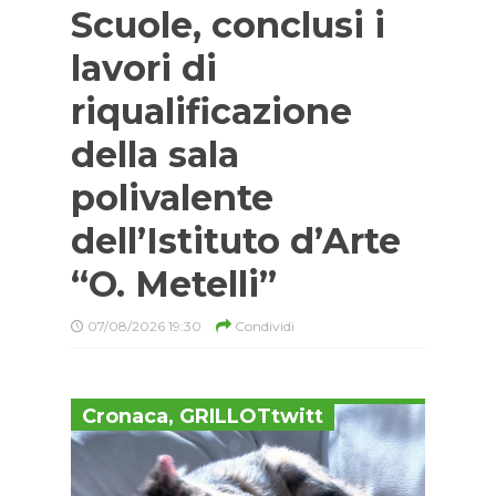
Scuole, conclusi i
lavori di
riqualificazione
della sala
polivalente
dell’Istituto d’Arte
“O. Metelli”
07/08/2026 19:30
Condividi
Cronaca
,
GRILLOTtwitt