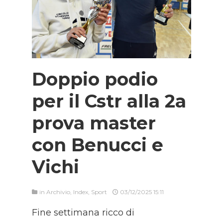
Doppio podio
per il Cstr alla 2a
prova master
con Benucci e
Vichi
in
Archivio
,
Index
,
Sport
03/12/2025 15:11
Fine settimana ricco di