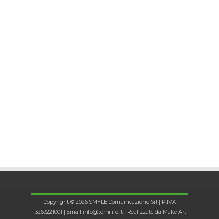
Copyright © 2026 SMYLE Comunicazione Srl | P.IVA
13269221001 | Email
info@ternilife.it
| Realizzato da
Make Art