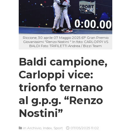
Riccione, 30 aprile 07 Maggio 2025 61° Gran Premio
Giovanissimi "Renzo Nostini " In foto: CARLOPPI VS
BALDI Foto: TRIFILETTI Andrea / Bizzi Team
Baldi campione,
Carloppi vice:
trionfo ternano
al g.p.g. “Renzo
Nostini”
in
Archivio
,
Index
,
Sport
07/05/2025 11:02