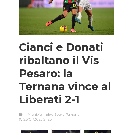
Cianci e Donati
ribaltano il Vis
Pesaro: la
Ternana vince al
Liberati 2-1
in
Archivio
,
Index
,
Sport
,
Ternana
26/01/2025 21:28