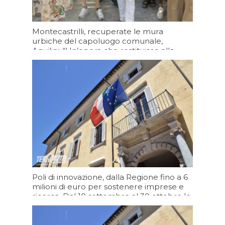
Montecastrilli, recuperate le mura
urbiche del capoluogo comunale,
Aquilini: “Un’opera che restituisce alla
cittadinanza un luogo che racconta la
storia della nostra comunità”
Oggi 19:20
Poli di innovazione, dalla Regione fino a 6
milioni di euro per sostenere imprese e
ricerca. Dal 10 settembre al 30 ottobre le
domande
Oggi 17:06