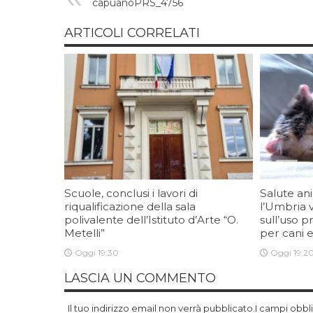
capuanoPRS_4756
ARTICOLI CORRELATI
Scuole, conclusi i lavori di
Salute an
riqualificazione della sala
l’Umbria 
polivalente dell’Istituto d’Arte “O.
sull’uso p
Metelli”
per cani e
Oggi 19:30
Oggi 19:2
LASCIA UN COMMENTO
Il tuo indirizzo email non verrà pubblicato.I campi obb