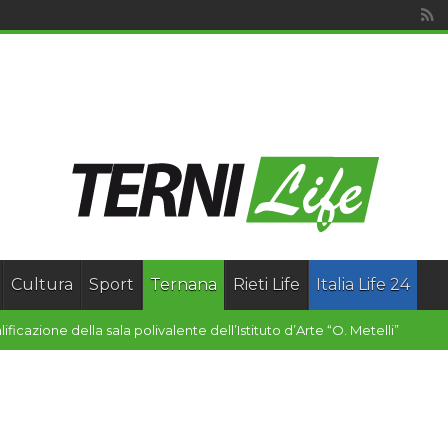
Cultura
Sport
Ternana
Rieti Life
Italia Life 24
alificazione della sala polivalente dell’Istituto d’Arte “O. Metelli”