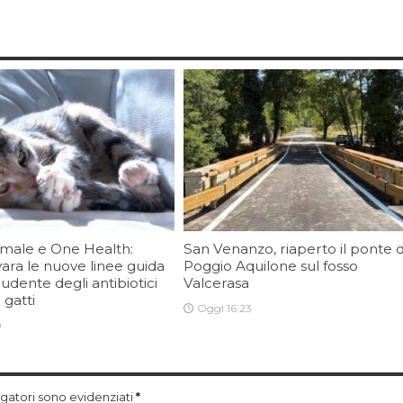
imale e One Health:
San Venanzo, riaperto il ponte d
vara le nuove linee guida
Poggio Aquilone sul fosso
rudente degli antibiotici
Valcerasa
 gatti
Oggi 16:23
0
ligatori sono evidenziati
*