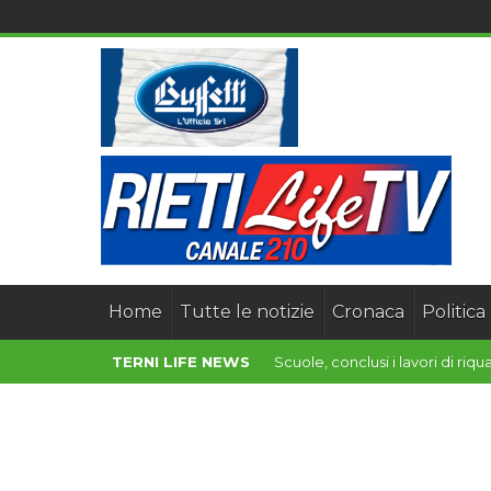
Home
Tutte le notizie
Cronaca
Politica
TERNI LIFE NEWS
Scuole, conclusi i lavori di riqu