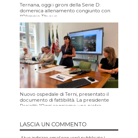
Ternana, oggi i gironi della Serie D:
domenica allenamento congiunto con
l’Olimpia Thyrus
Oggi 09:34
Nuovo ospedale di Terni, presentato il
documento di fattibilità. La presidente
Proietti: “Oggi segniamo una pietra
miliare per la sanità umbra”
Oggi 09:20
LASCIA UN COMMENTO
Il tuo indirizzo email non verrà pubblicato.I