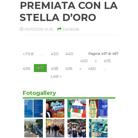
PREMIATA CON LA
STELLA D’ORO
09/12/2015 10:29
Condividi
« First
...
430
440
Pagina 457 di 467
450
«
455
457
456
458
459
»
460
...
Last »
Fotogallery