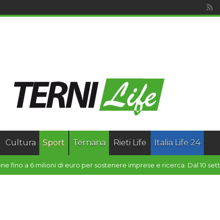
Cultura
Sport
Ternana
Rieti Life
Italia Life 24
sessore Barcaioli: “Dal Consigli