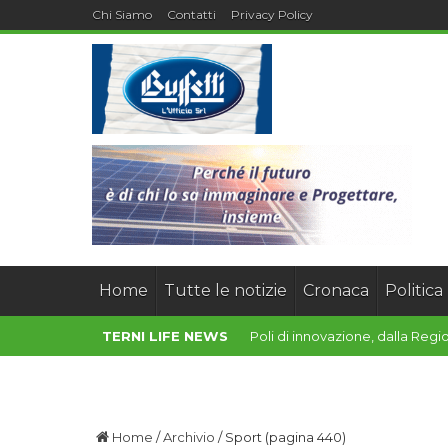
Chi Siamo
Contatti
Privacy Policy
Home
Tutte le notizie
Cronaca
Politica
TERNI LIFE NEWS
Dimensionamento scolastico, as
Home
/
Archivio
/
Sport
(pagina 440)