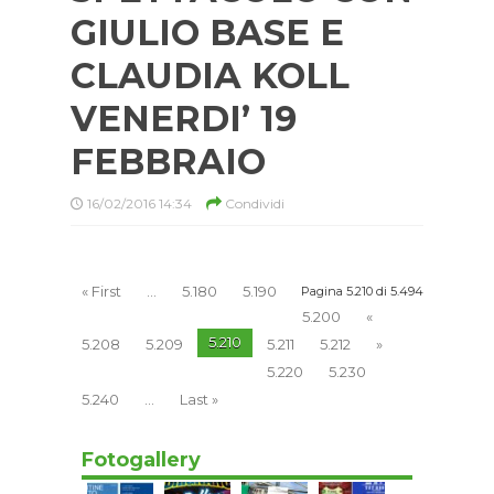
GIULIO BASE E
CLAUDIA KOLL
VENERDI’ 19
FEBBRAIO
16/02/2016 14:34
Condividi
« First
...
5.180
5.190
Pagina 5.210 di 5.494
5.200
«
5.210
5.208
5.209
5.211
5.212
»
5.220
5.230
5.240
...
Last »
Fotogallery