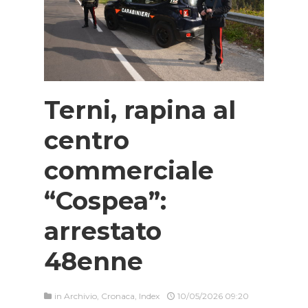
Terni, rapina al
centro
commerciale
“Cospea”:
arrestato
48enne
in
Archivio
,
Cronaca
,
Index
10/05/2026 09:20