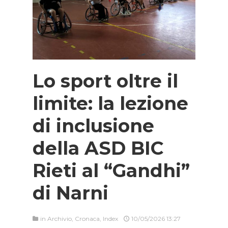
Lo sport oltre il
limite: la lezione
di inclusione
della ASD BIC
Rieti al “Gandhi”
di Narni
in
Archivio
,
Cronaca
,
Index
10/05/2026 13:27