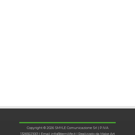
Copyright © 2026 SMYLE Comunicazione Srl | P.IVA
13269221001 | Email
info@ternilife.it
| Realizzato da
Make Art