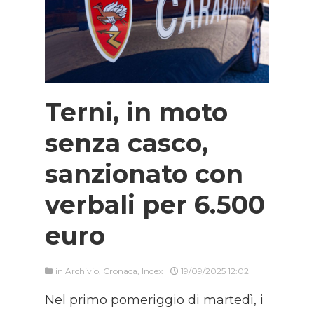
Terni, in moto
senza casco,
sanzionato con
verbali per 6.500
euro
in
Archivio
,
Cronaca
,
Index
19/09/2025 12:02
Nel primo pomeriggio di martedì, i