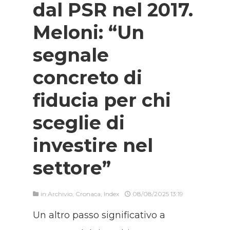
dal PSR nel 2017.
Meloni: “Un
segnale
concreto di
fiducia per chi
sceglie di
investire nel
settore”
in
Archivio
,
Cronaca
,
Index
08/08/2025 13:19
Un altro passo significativo a