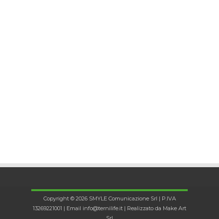
Copyright © 2026 SMYLE Comunicazione Srl | P.IVA
13269221001 | Email
info@ternilife.it
| Realizzato da
Make Art
Srl