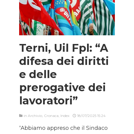
Terni, Uil Fpl: “A
difesa dei diritti
e delle
prerogative dei
lavoratori”
in
Archivio
,
Cronaca
,
Index
18/07/2025 15:24
“Abbiamo appreso che il Sindaco