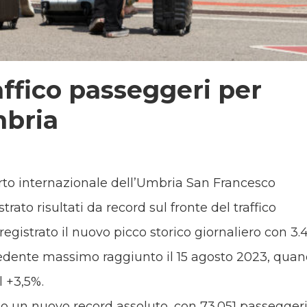
affico passeggeri per
mbria
orto internazionale dell’Umbria San Francesco
rato risultati da record sul fronte del traffico
egistrato il nuovo picco storico giornaliero con 3.
ecedente massimo raggiunto il 15 agosto 2023, qua
l +3,5%.
o un nuovo record assoluto, con 73.051 passegger