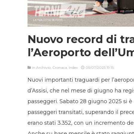
Nuovo record di tr
l’Aeroporto dell’U
in
Archivio
,
Cronaca
,
Index
05/07/2025 19:15
Nuovi importanti traguardi per l’aerop
d’Assisi, che nel mese di giugno ha regist
passeggeri. Sabato 28 giugno 2025 si è r
passeggeri transitati, superando il pr
erano stati 3.352, con un incremento de
Anche su base mensile è stato raggiunt