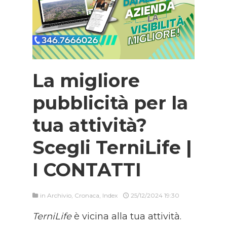
La migliore
pubblicità per la
tua attività?
Scegli TerniLife |
I CONTATTI
in
Archivio
,
Cronaca
,
Index
25/12/2024 19:30
TerniLife
è vicina alla tua attività.