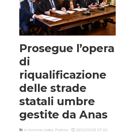
Prosegue l’opera
di
riqualificazione
delle strade
statali umbre
gestite da Anas
in
Archivio
,
Index
,
Politica
25/02/2023 07:20