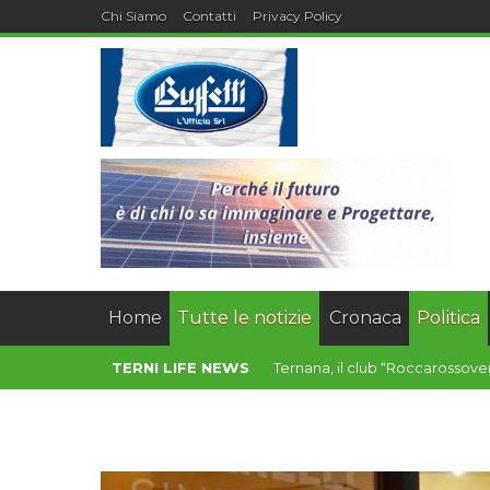
Chi Siamo
Contatti
Privacy Policy
Home
Tutte le notizie
Cronaca
Politica
TERNI LIFE NEWS
Affida