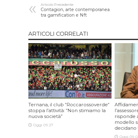
Articolo Precedente
Contagion, arte contemporanea
tra gamification e Nft
ARTICOLI CORRELATI
Ternana, il club “Roccarossoverde“
Affidament
stoppa l’attività: “Non stimiamo la
l’assesso
nuova società”
risponde a
modello s
Oggi 09:27
decidano
Oggi 09: