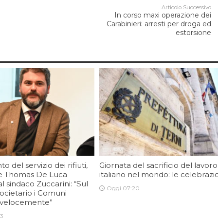
Articolo Successivo
In corso maxi operazione dei
Carabinieri: arresti per droga ed
estorsione
o del servizio dei rifiuti,
Giornata del sacrificio del lavoro
re Thomas De Luca
italiano nel mondo: le celebrazi
l sindaco Zuccarini: “Sul
Oggi 07:20
ocietario i Comuni
 velocemente”
03