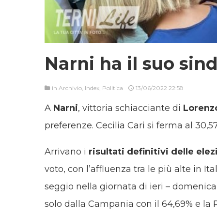
Narni ha il suo sin
in
Archivio
,
Index
,
Politica
13/06/2022 22:58
A
Narni
, vittoria schiacciante di
Lorenzo
preferenze. Cecilia Cari si ferma al 30,5
Arrivano i
risultati definitivi delle el
voto, con l’affluenza tra le più alte in Ita
seggio nella giornata di ieri – domenica 
solo dalla Campania con il 64,69% e la P