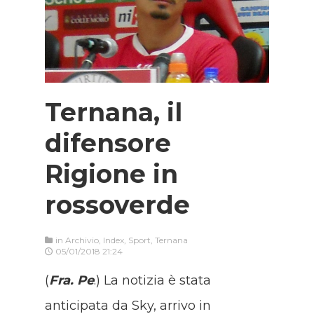
Ternana, il
difensore
Rigione in
rossoverde
in
Archivio
,
Index
,
Sport
,
Ternana
05/01/2018 21:24
(
Fra. Pe
.) La notizia è stata
anticipata da Sky, arrivo in