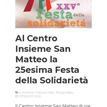
Al Centro
Insieme San
Matteo la
25esima Festa
della Solidarietà
in
Archivio
,
Cultura
,
Index
,
Tempo libero
07/12/2017 12:36
Il Centro Insieme San Matteo di via