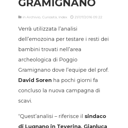
GRAMIGNANO
in
Archivio
,
Curiosità
,
Index
21/07/2016 09:22
Verrà utilizzata l’analisi
dell’emozoina per testare i resti dei
bambini trovati nell’area
archeologica di Poggio
Gramignano dove l’equipe del prof.
David Soren
ha pochi giorni fa
concluso la nuova campagna di
scavi.
“Quest’analisi – riferisce il
sindaco
di Lugnano in Teverina, Gianluca