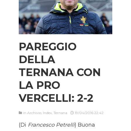
PAREGGIO
DELLA
TERNANA CON
LA PRO
VERCELLI: 2-2
in
Archivio
,
Index
,
Ternana
19/04/2016 22:42
(Di
Francesco Petrelli
) Buona