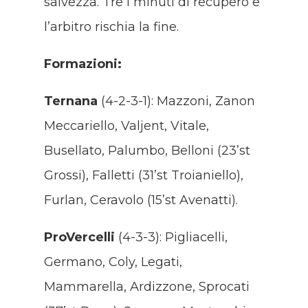
salvezza. Tre i minuti di recupero e
l’arbitro rischia la fine.
Formazioni:
Ternana
(4-2-3-1): Mazzoni, Zanon
Meccariello, Valjent, Vitale,
Busellato, Palumbo, Belloni (23’st
Grossi), Falletti (31’st Troianiello),
Furlan, Ceravolo (15’st Avenatti).
ProVercelli
(4-3-3): Pigliacelli,
Germano, Coly, Legati,
Mammarella, Ardizzone, Sprocati