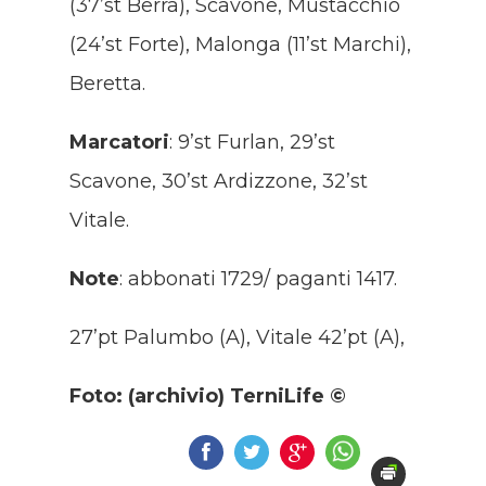
(37’st Berra), Scavone, Mustacchio
(24’st Forte), Malonga (11’st Marchi),
Beretta.
Marcatori
: 9’st Furlan, 29’st
Scavone, 30’st Ardizzone, 32’st
Vitale.
Note
: abbonati 1729/ paganti 1417.
27’pt Palumbo (A), Vitale 42’pt (A),
Foto: (archivio) TerniLife ©