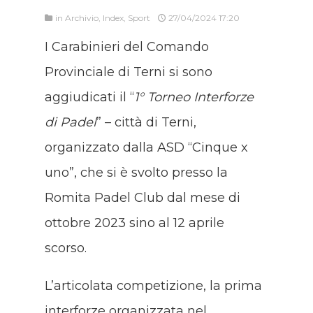
in
Archivio
,
Index
,
Sport
27/04/2024 17:20
I Carabinieri del Comando
Provinciale di Terni si sono
aggiudicati il “
1° Torneo Interforze
di Padel
” – città di Terni,
organizzato dalla ASD “Cinque x
uno”, che si è svolto presso la
Romita Padel Club dal mese di
ottobre 2023 sino al 12 aprile
scorso.
L’articolata competizione, la prima
interforze organizzata nel