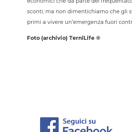
economici che da parte dei frequentator
sconti; ma non dimentichiamo che gli ste
primi a vivere un’emergenza fuori contro
Foto (archivio) TerniLife ©