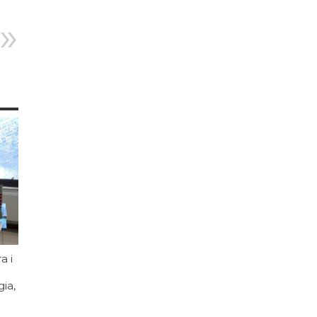
a i
ia,