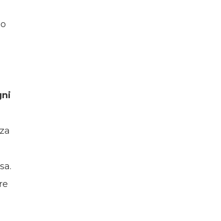
mo
gni
nza
sa.
re