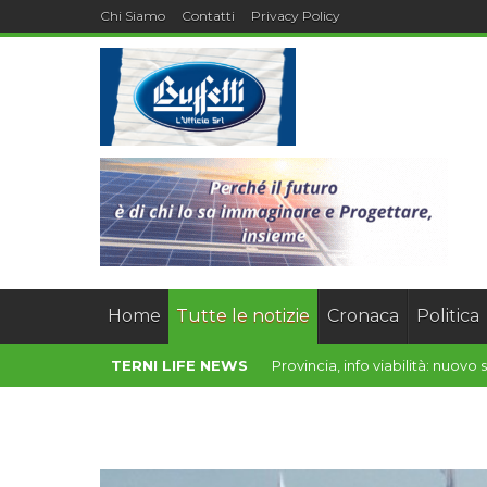
Chi Siamo
Contatti
Privacy Policy
Home
Tutte le notizie
Cronaca
Politica
TERNI LIFE NEWS
“Cesi Porta dell’Umb