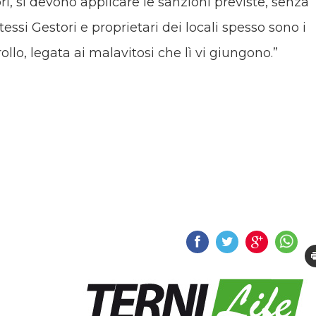
i, si devono applicare le sanzioni previste, senza
ssi Gestori e proprietari dei locali spesso sono i
llo, legata ai malavitosi che lì vi giungono.”