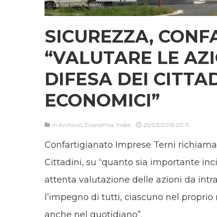
SICUREZZA, CONF
“VALUTARE LE AZI
DIFESA DEI CITTA
ECONOMICI”
in
Archivio
,
Economia
,
Index
25/03/2016 20:11
Confartigianato Imprese Terni richiama l
Cittadini, su “quanto sia importante inc
attenta valutazione delle azioni da intr
l’impegno di tutti, ciascuno nel proprio 
anche nel quotidiano”.