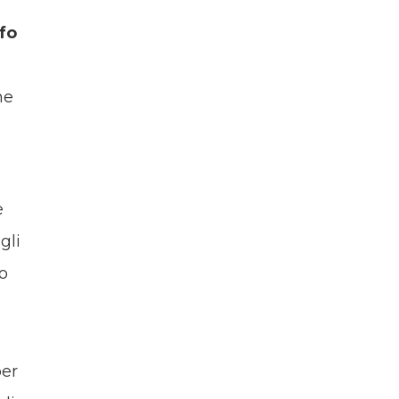
fo
ne
e
gli
to
per