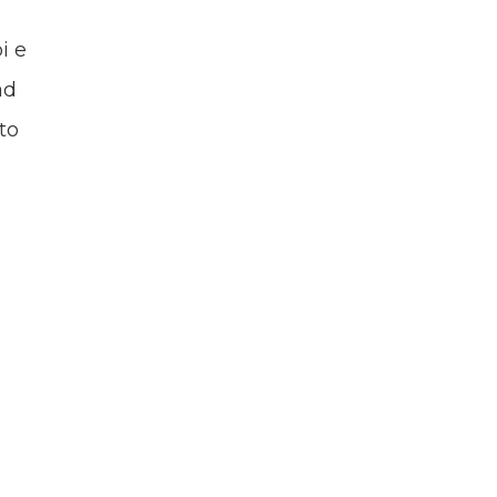
i e
ad
to