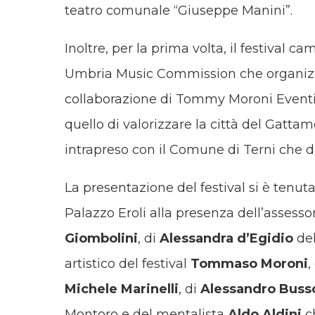
teatro comunale “Giuseppe Manini”.
Inoltre, per la prima volta, il festival c
Umbria Music Commission che organizza 
collaborazione di Tommy Moroni Eventi
quello di valorizzare la città del Gatta
intrapreso con il Comune di Terni che dar
La presentazione del festival si è tenut
Palazzo Eroli alla presenza dell’assess
Giombolini
, di
Alessandra d’Egidio
del
artistico del festival
Tommaso Moroni
,
Michele Marinelli
, di
Alessandro Busso
Montoro e del mentalista
Aldo Aldini
ch