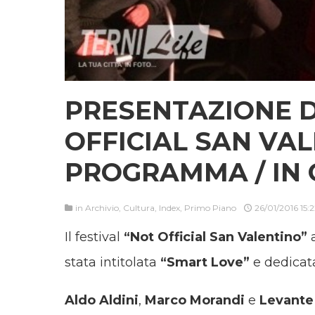
PRESENTAZIONE D
OFFICIAL SAN VAL
PROGRAMMA / IN 
in
Archivio
,
Cultura
,
Index
,
Primo Piano
26/01/2016 15:
Il festival
“Not Official
San Valentino”
a
stata intitolata
“Smart Love”
e dedicata
Aldo Aldini
,
Marco Morandi
e
Levante