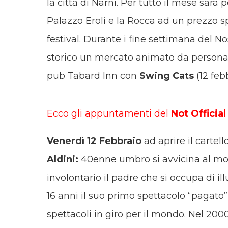
la città di Narni. Per tutto il mese sarà 
Palazzo Eroli e la Rocca ad un prezzo sp
festival. Durante i fine settimana del Nos
storico un mercato animato da personagg
pub Tabard Inn con
Swing Cats
(12 feb
Ecco gli appuntamenti del
Not Officia
Venerdì 12 Febbraio
ad aprire il cartel
Aldini:
40enne umbro si avvicina al mo
involontario il padre che si occupa di il
16 anni il suo primo spettacolo “pagato”
spettacoli in giro per il mondo. Nel 200