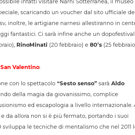
possibile infatti visitare Narni Sotterranea, il museo
eciale, scaricando un voucher dal sito ufficiale de
v, inoltre, le artigiane narnesi allestiranno in cent
i fantastici. Ci sarà infine anche un dopofestival
braio),
RinoMinati
(20 febbraio) e
80’s
(25 febbraio
l San Valentino
:
lone con lo spettacolo
“Sesto senso”
sarà
Aldo
ndo della magia da giovanissimo, complice
lusionismo ed escapologia a livello internazionale.
 e da allora non si è più fermato, portando i suoi
0 sviluppa le tecniche di mentalismo che nel 2011 