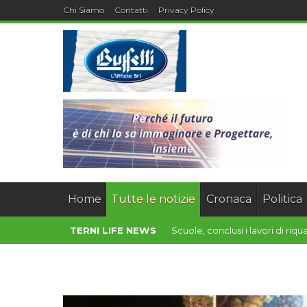
Chi Siamo
Contatti
Privacy Policy
Home
Tutte le notizie
Cronaca
Politica
TERNI LIFE NEWS
Salute animale e One Health: