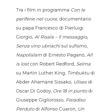
Tra i film in programma
Con le
periferie nel cuore,
documentario
su papa Francesco di Pierluigi
Giorgio,
Al Risala – Il messaggio
,
Senza vino ubriachi
sul sufismo,
Napolislam
di Ernesto Pagano,
All
is lost
con Robert Redford,
Selma
su Martin Luther King,
Timbuktu
di
Abder Ahamane Sissako,
Ulises
di
Oscar Di Godoy,
Ore 18 in punto
di
Giuseppe Gigliorosso,
Paradiso
Perduto
di Alfonso Cuaron,
Un