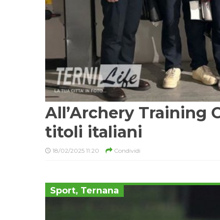
All’Archery Training 
titoli italiani
18/02/2025 11:20
Condividi
Sport
,
Ternana