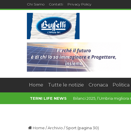
Chi Siamo
Contatti
Privacy Policy
Home
Tutte le notizie
Cronaca
Politica
TERNI LIFE NEWS
Torna “Cantine sotto le Stelle”: 
Home
/
Archivio
/
Sport
(pagina 30)