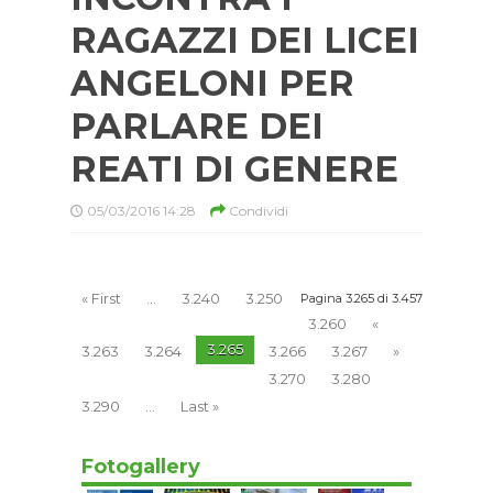
RAGAZZI DEI LICEI
ANGELONI PER
PARLARE DEI
REATI DI GENERE
05/03/2016 14:28
Condividi
« First
...
3.240
3.250
Pagina 3.265 di 3.457
3.260
«
3.265
3.263
3.264
3.266
3.267
»
3.270
3.280
3.290
...
Last »
Fotogallery