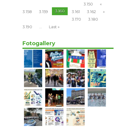
3.150
«
3.160
3.158
3.159
3.161
3.162
»
3.170
3.180
3.190
...
Last »
Fotogallery