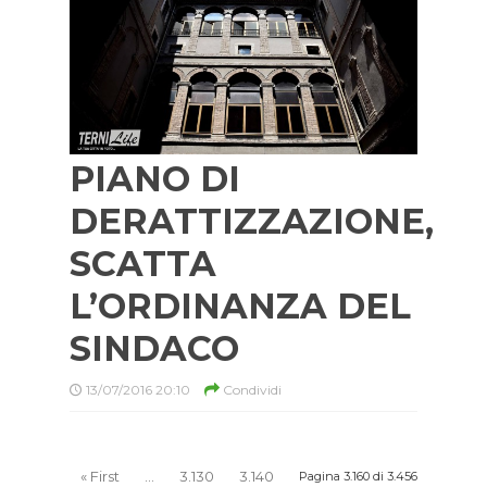
PIANO DI
DERATTIZZAZIONE,
SCATTA
L’ORDINANZA DEL
SINDACO
13/07/2016 20:10
Condividi
« First
...
3.130
3.140
Pagina 3.160 di 3.456