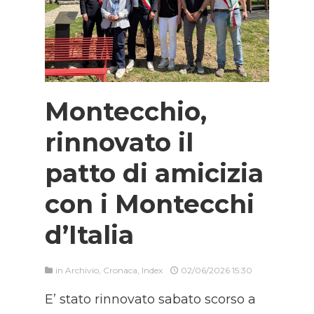
Montecchio,
rinnovato il
patto di amicizia
con i Montecchi
d’Italia
in
Archivio
,
Cronaca
,
Index
02/06/2026 15:30
E’ stato rinnovato sabato scorso a