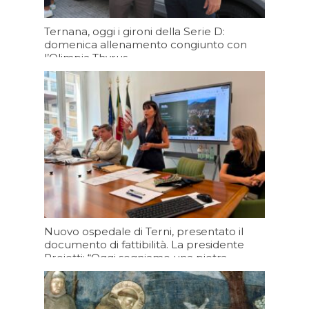
Ternana, oggi i gironi della Serie D:
domenica allenamento congiunto con
l’Olimpia Thyrus
Oggi 09:34
Nuovo ospedale di Terni, presentato il
documento di fattibilità. La presidente
Proietti: “Oggi segniamo una pietra
miliare per la sanità umbra”
Oggi 09:20