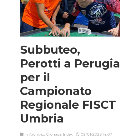
Subbuteo,
Perotti a Perugia
per il
Campionato
Regionale FISCT
Umbria
in
Archivio
,
Cronaca
,
Index
09/01/2026 14:07