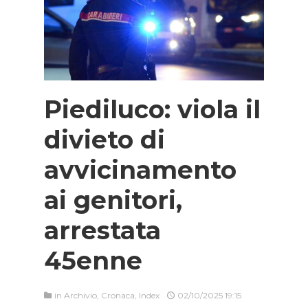
Piediluco: viola il
divieto di
avvicinamento
ai genitori,
arrestata
45enne
in
Archivio
,
Cronaca
,
Index
02/10/2025 19:15