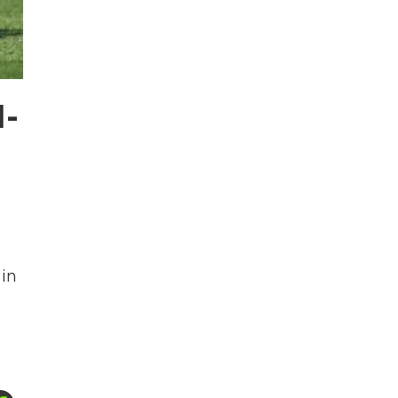
1-
 in