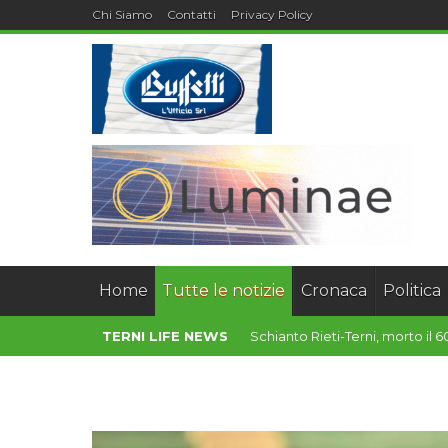
Chi Siamo
Contatti
Privacy Policy
Home
Tutte le notizie
Cronaca
Politica
TERNI LIFE NEWS
Schianto Rieti-Terni, morto il