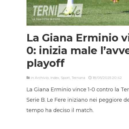
La Giana Erminio vi
0: inizia male l’av
playoff
in
Archivio
,
Index
,
Sport
,
Ternana
18/05/2025 20:42
La Giana Erminio vince 1-0 contro la Ter
Serie B. Le Fere iniziano nei peggiore de
tempo ha deciso il match.