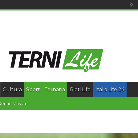
Cultura
Sport
Ternana
Rieti Life
Italia Life 24
 60enne Massimiliano Cherubini. Sono sett