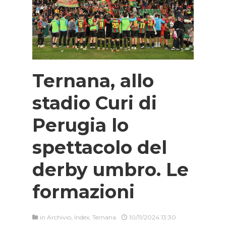
Ternana, allo
stadio Curi di
Perugia lo
spettacolo del
derby umbro. Le
formazioni
in
Archivio
,
Index
,
Ternana
10/11/2024 13:30