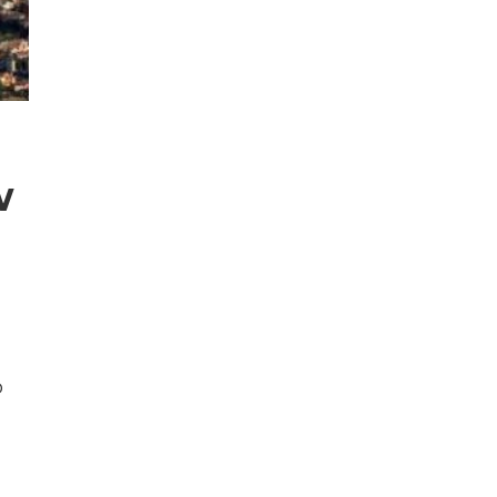
w
d
b