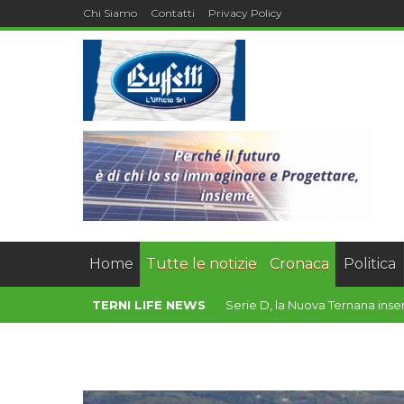
Chi Siamo
Contatti
Privacy Policy
Home
Tutte le notizie
Cronaca
Politica
TERNI LIFE NEWS
Confindustria Umbri