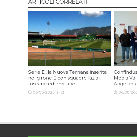
ARTICOLI CORRELATI
Serie D, la Nuova Ternana inserita
Confindus
nel girone E con squadre laziali,
Media Val
toscane ed emiliane
Angelanto
06/08/2026 19:43
06/08/202