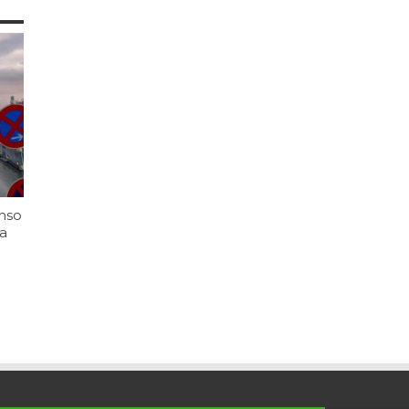
enso
 a