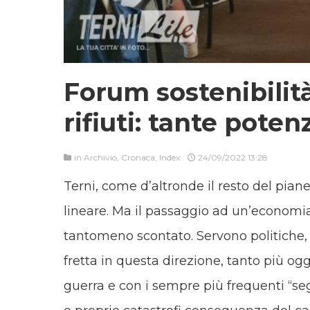
Forum sostenibilità 
rifiuti: tante poten
in
Archivio
,
Cronaca
,
Index
24/09/2022 13:28
Terni, come d’altronde il resto del pi
lineare. Ma il passaggio ad un’economia
tantomeno scontato. Servono politiche,
fretta in questa direzione, tanto più ogg
guerra e con i sempre più frequenti “se