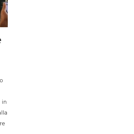
e
co
 in
lla
re