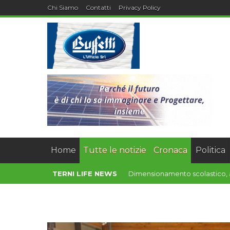
Chi Siamo
Contatti
Privacy Policy
Home
Tutte le notizie
Cronaca
Politica
TERNI LIFE NEWS
Liste d’attesa, il