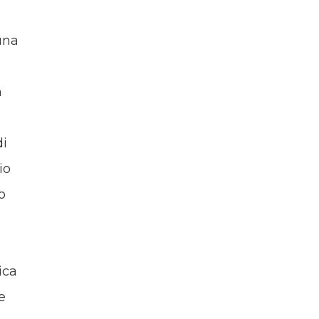
una
i
n
di
io
o
ica
e