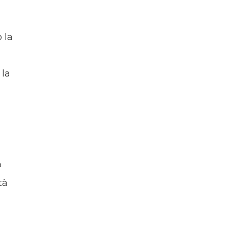
 la
 la
o
tà