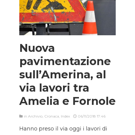
Nuova
pavimentazione
sull’Amerina, al
via lavori tra
Amelia e Fornole
in
Archivio
,
Cronaca
,
Index
06/11/2018 17:46
Hanno preso il via oggi i lavori di