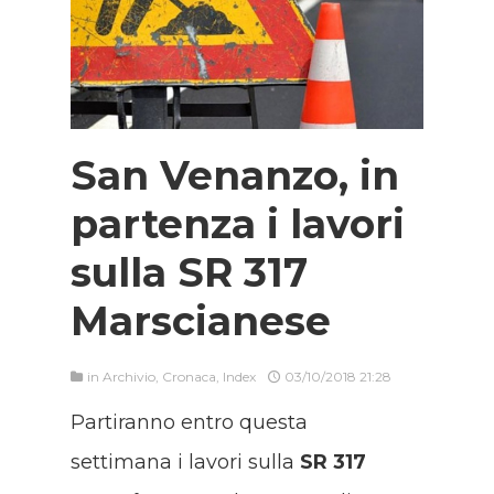
San Venanzo, in
partenza i lavori
sulla SR 317
Marscianese
in
Archivio
,
Cronaca
,
Index
03/10/2018 21:28
Partiranno entro questa
settimana i lavori sulla
SR 317