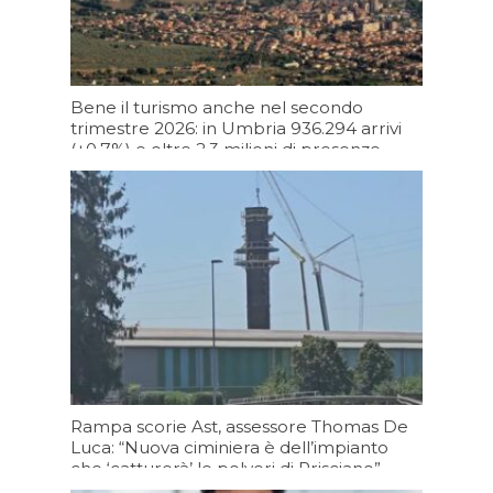
Bene il turismo anche nel secondo
trimestre 2026: in Umbria 936.294 arrivi
(+0,7%) e oltre 2,3 milioni di presenze
(+2,5%)
Oggi 11:09
Rampa scorie Ast, assessore Thomas De
Luca: “Nuova ciminiera è dell’impianto
che ‘catturerà’ le polveri di Prisciano”