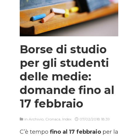
Borse di studio
per gli studenti
delle medie:
domande fino al
17 febbraio
in
Archivio
,
Cronaca
,
Index
07/02/2018 18:39
C’è tempo
fino al 17 febbraio
per la