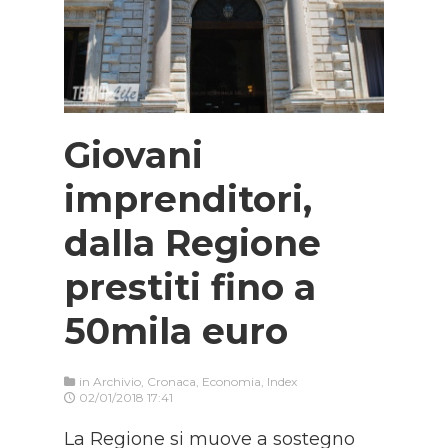
Giovani
imprenditori,
dalla Regione
prestiti fino a
50mila euro
in
Archivio
,
Cronaca
,
Economia
,
Index
02/01/2018 17:41
La Regione si muove a sostegno