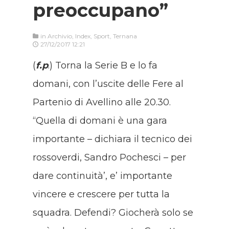
preoccupano”
in
Archivio
,
Index
,
Sport
,
Ternana
27/12/2017 12:21
(
f.p
.) Torna la Serie B e lo fa
domani, con l’uscite delle Fere al
Partenio di Avellino alle 20.30.
“Quella di domani è una gara
importante – dichiara il tecnico dei
rossoverdi, Sandro Pochesci – per
dare continuità’, e’ importante
vincere e crescere per tutta la
squadra. Defendi? Giocherà solo se