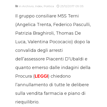
in
Archivio
,
Index
,
Politica
23/12/2017 09:05
Il gruppo consiliare M5S Terni
(Angelica Trenta, Federico Pasculli,
Patrizia Braghiroli, Thomas De
Luca, Valentina Pococacio) dopo la
convalida degli arresti
dell’assessore Piacenti D’Ubaldi e
quanto emerso dalle indagini della
Procura (
LEGGI
) chiedono
l’annullamento di tutte le delibere
sulla vendita farmacia e piano di
riequilibrio.